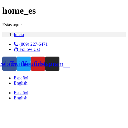
home_es
Estás aquí:
Inicio
(809) 227-6471
Follow Us!
cebook
Twitter
Youtube
Instagram
Español
English
Español
English