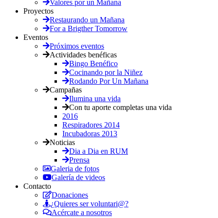
Valores por un Mañana
Proyectos
Restaurando un Mañana
For a Brigther Tomorrow
Eventos
Próximos eventos
Actividades benéficas
Bingo Benéfico
Cocinando por la Niñez
Rodando Por Un Mañana
Campañas
Ilumina una vida
Con tu aporte completas una vida
2016
Respiradores 2014
Incubadoras 2013
Noticias
Dia a Dia en RUM
Prensa
Galeria de fotos
Galería de videos
Contacto
Donaciones
¿Quieres ser voluntari@?
Acércate a nosotros