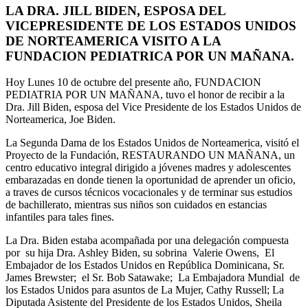
LA DRA. JILL BIDEN, ESPOSA DEL
VICEPRESIDENTE DE LOS ESTADOS UNIDOS
DE NORTEAMERICA VISITO A LA
FUNDACION PEDIATRICA POR UN MAÑANA.
Hoy Lunes 10 de octubre del presente año, FUNDACION
PEDIATRIA POR UN MAÑANA, tuvo el honor de recibir a la
Dra. Jill Biden, esposa del Vice Presidente de los Estados Unidos de
Norteamerica, Joe Biden.
La Segunda Dama de los Estados Unidos de Norteamerica, visitó el
Proyecto de la Fundación, RESTAURANDO UN MAÑANA, un
centro educativo integral dirigido a jóvenes madres y adolescentes
embarazadas en donde tienen la oportunidad de aprender un oficio,
a traves de cursos técnicos vocacionales y de terminar sus estudios
de bachillerato, mientras sus niños son cuidados en estancias
infantiles para tales fines.
La Dra. Biden estaba acompañada por una delegación compuesta
por su hija Dra. Ashley Biden, su sobrina Valerie Owens, El
Embajador de los Estados Unidos en República Dominicana, Sr.
James Brewster; el Sr. Bob Satawake; La Embajadora Mundial de
los Estados Unidos para asuntos de La Mujer, Cathy Russell; La
Diputada Asistente del Presidente de los Estados Unidos, Sheila