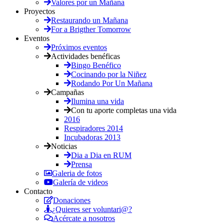
Valores por un Mañana
Proyectos
Restaurando un Mañana
For a Brigther Tomorrow
Eventos
Próximos eventos
Actividades benéficas
Bingo Benéfico
Cocinando por la Niñez
Rodando Por Un Mañana
Campañas
Ilumina una vida
Con tu aporte completas una vida
2016
Respiradores 2014
Incubadoras 2013
Noticias
Dia a Dia en RUM
Prensa
Galeria de fotos
Galería de videos
Contacto
Donaciones
¿Quieres ser voluntari@?
Acércate a nosotros