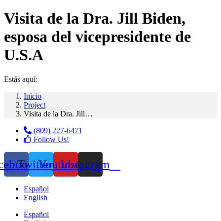
Visita de la Dra. Jill Biden,
esposa del vicepresidente de
U.S.A
Estás aquí:
Inicio
Project
Visita de la Dra. Jill…
(809) 227-6471
Follow Us!
cebook
Twitter
Youtube
Instagram
Español
English
Español