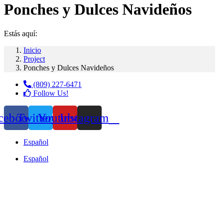
Ponches y Dulces Navideños
Estás aquí:
Inicio
Project
Ponches y Dulces Navideños
(809) 227-6471
Follow Us!
cebook
Twitter
Youtube
Instagram
Español
Español